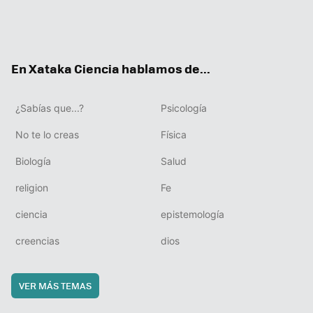
Twit
Fac
You
Inst
RSS
Flip
ter
ebo
tub
agr
boa
ok
e
am
rd
En Xataka Ciencia hablamos de...
¿Sabías que...?
Psicología
No te lo creas
Física
Biología
Salud
religion
Fe
ciencia
epistemología
creencias
dios
VER MÁS TEMAS