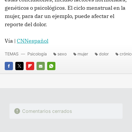
genéticos o psicológicos. El ciclo menstrual en la
mujer, para dar un ejemplo, puede afectar el
reporte del dolor.
Vía |
CNNespañol
TEMAS
Psicología
sexo
mujer
dolor
crónic
FACEBOOK
TWITTER
FLIPBOARD
E-
WHATSAPP
MAIL
Comentarios cerrados