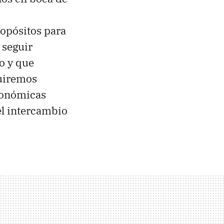
ropósitos para
 seguir
o y que
guiremos
económicas
el intercambio