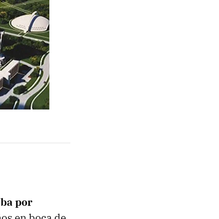
ba por
ños en boca de