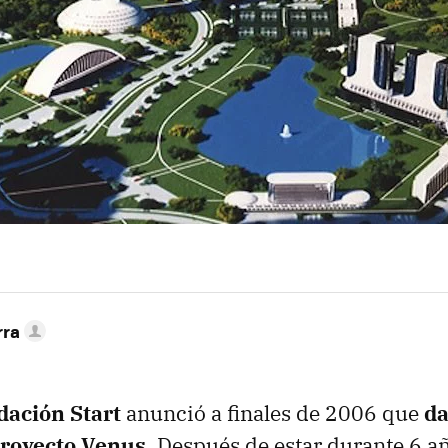
rra
dación Start
anunció a finales de 2006 que
da
 proyecto Venus
. Después de estar durante 6 a