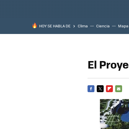
HOY SE HABLA DE
Clima
Ciencia
Mapa
El Proye
FACEBOOK
TWITTER
FLIPBOARD
E-
MAIL