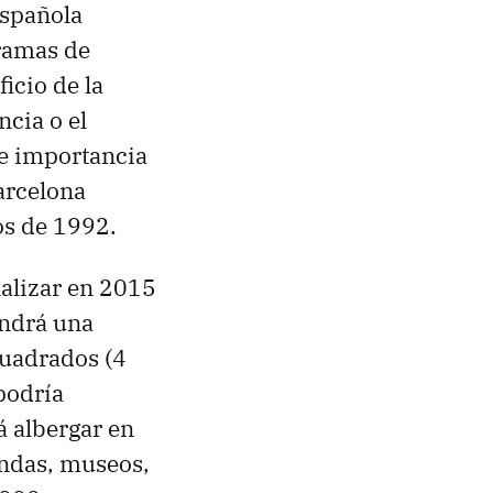
española
ramas de
icio de la
ncia o el
de importancia
arcelona
os de 1992.
alizar en 2015
tendrá una
cuadrados (4
podría
 albergar en
endas, museos,