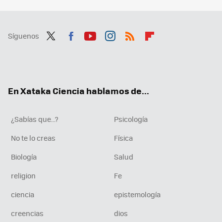
Síguenos
Twit
Fac
You
Inst
RSS
Flip
ter
ebo
tub
agr
boa
ok
e
am
rd
En Xataka Ciencia hablamos de...
¿Sabías que...?
Psicología
No te lo creas
Física
Biología
Salud
religion
Fe
ciencia
epistemología
creencias
dios