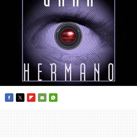
FACEBOOK
TWITTER
FLIPBOARD
E-
WHATSAPP
MAIL