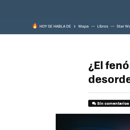
HOY SE HABLA DE
Mapa
Libros
Star W
¿El fen
desord
Sin comentarios