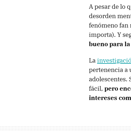
A pesar de lo 
desorden ment
fenómeno fan n
importa). Y se
bueno para la
La
investigaci
pertenencia a 
adolescentes. 
fácil,
pero enc
intereses com