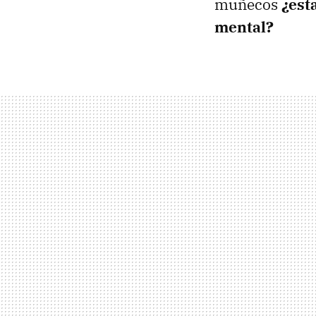
muñecos
¿est
mental?