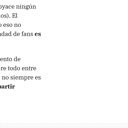
ubyace ningún
s). El
o eso no
ndad de fans
es
ento de
re todo entre
" no siempre es
artir