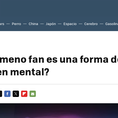
ars
Perro
China
Japón
Espacio
Cerebro
Gasolin
ómeno fan es una forma d
en mental?
FACEBOOK
TWITTER
FLIPBOARD
E-
MAIL