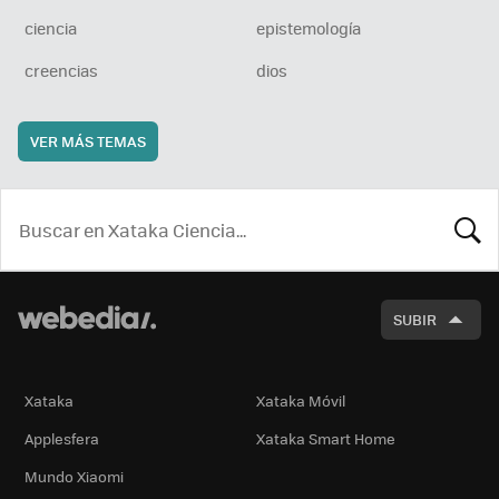
ciencia
epistemología
creencias
dios
VER MÁS TEMAS
BUSCA
SUBIR
Xataka
Xataka Móvil
Applesfera
Xataka Smart Home
Mundo Xiaomi