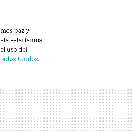
amos paz y
Hasta estaríamos
el uso del
stados Unidos
.