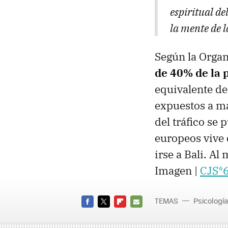
espiritual de
la mente de 
Según la Organ
de 40% de la p
equivalente de
expuestos a má
del tráfico se
europeos vive 
irse a Bali. Al
Imagen |
CJS*
TEMAS
Psicología
FACEBOOK
TWITTER
FLIPBOARD
E-
MAIL