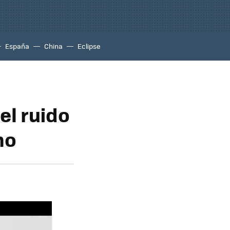
España
China
Eclipse
 el ruido
mo