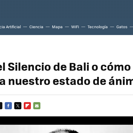
ia Artificial
Ciencia
Mapa
WiFi
Tecnología
Gatos
el Silencio de Bali o cómo
 nuestro estado de áni
FACEBOOK
TWITTER
FLIPBOARD
E-
MAIL