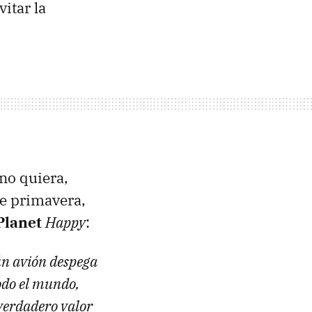
itar la
uno quiera,
de primavera,
Planet
Happy
:
ún avión despega
todo el mundo,
 verdadero valor