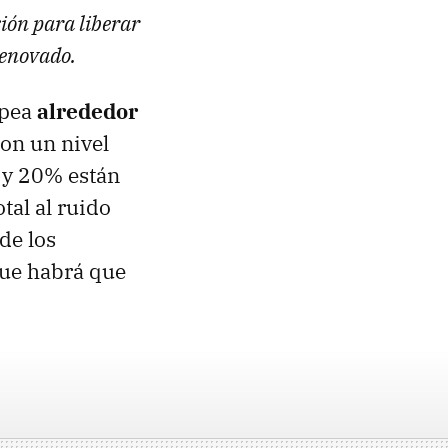
xión para liberar
renovado.
opea
alrededor
on un nivel
 y 20% están
tal al ruido
de los
que habrá que