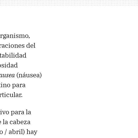
organismo,
raciones del
itabilidad
osidad
ausea
(náusea)
ino para
ticular.
ivo para la
 la cabeza
 / abril) hay