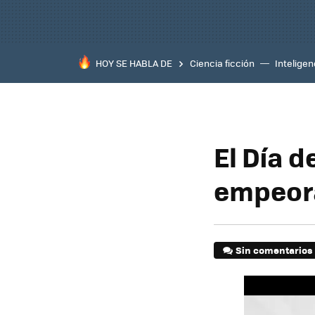
HOY SE HABLA DE
Ciencia ficción
Inteligenc
El Día d
empeora
Sin comentarios