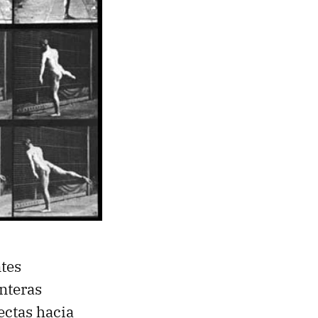
ntes
nteras
ectas hacia