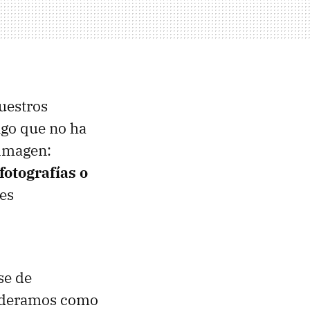
uestros
Algo que no ha
 imagen:
fotografías o
es
se de
nsideramos como