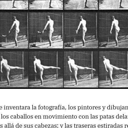
 inventara la fotografía, los pintores y dibuja
los caballos en movimiento con las patas dela
allá de sus cabezas; y las traseras estiradas r