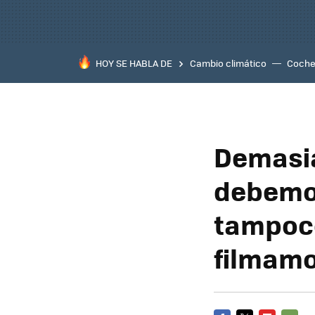
HOY SE HABLA DE
Cambio climático
Coche 
Demasia
debemos
tampoco
filmamos