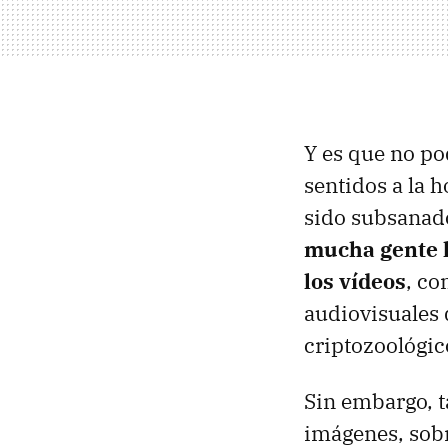
Y es que no po
sentidos a la h
sido subsanado
mucha gente ha
los vídeos
, co
audiovisuales 
criptozoológic
Sin embargo, t
imágenes, sobr