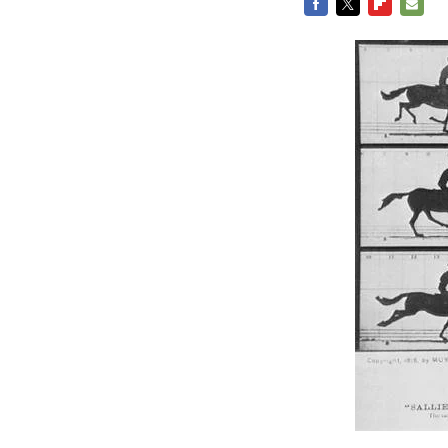
FACEBOOK
TWITTER
FLIPBOARD
E-
MAIL