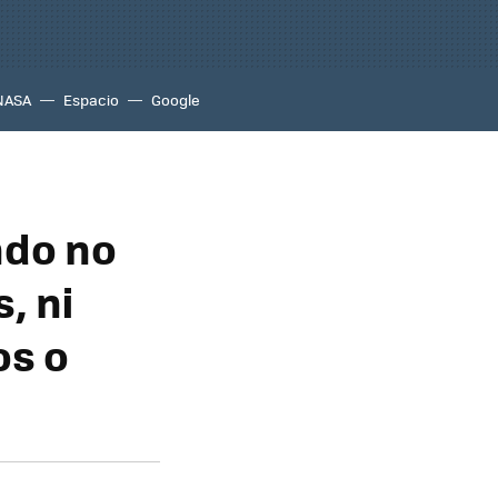
NASA
Espacio
Google
ndo no
, ni
os o