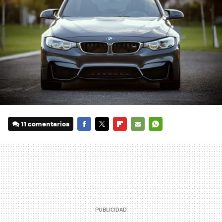
11 comentarios
FACEBOOK
TWITTER
FLIPBOARD
E-
WHATSAPP
MAIL