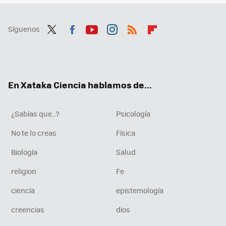
Síguenos
Twit
Fac
You
Inst
RSS
Flip
ter
ebo
tub
agr
boa
ok
e
am
rd
En Xataka Ciencia hablamos de...
¿Sabías que...?
Psicología
No te lo creas
Física
Biología
Salud
religion
Fe
ciencia
epistemología
creencias
dios