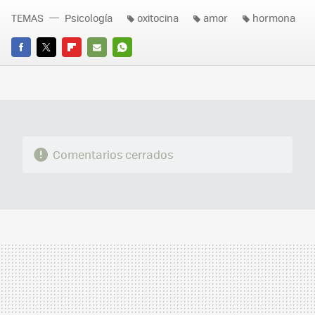
TEMAS
Psicología
oxitocina
amor
hormona
FACEBOOK
TWITTER
FLIPBOARD
E-
WHATSAPP
MAIL
Comentarios cerrados