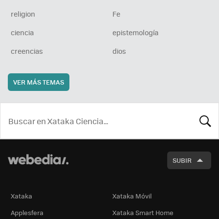
religion
Fe
ciencia
epistemología
creencias
dios
VER MÁS TEMAS
BUSCA
SUBIR
Xataka
Xataka Móvil
Applesfera
Xataka Smart Home