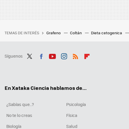
TEMAS DE INTERÉS
Grafeno
Coltán
Dieta cetogenica
Síguenos
Twit
Fac
You
Inst
RSS
Flip
ter
ebo
tub
agr
boa
ok
e
am
rd
En Xataka Ciencia hablamos de...
¿Sabías que...?
Psicología
No te lo creas
Física
Biología
Salud