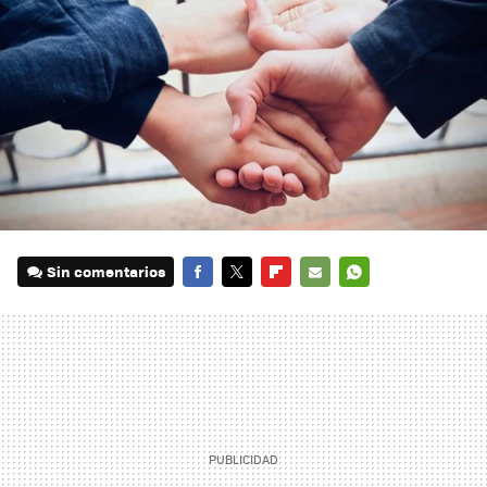
Sin comentarios
FACEBOOK
TWITTER
FLIPBOARD
E-
WHATSAPP
MAIL