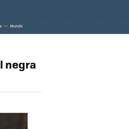
a
Mundo
el negra