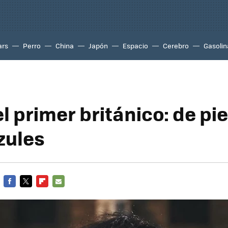
ars
Perro
China
Japón
Espacio
Cerebro
Gasolin
el primer británico: de pi
zules
FACEBOOK
TWITTER
FLIPBOARD
E-
MAIL