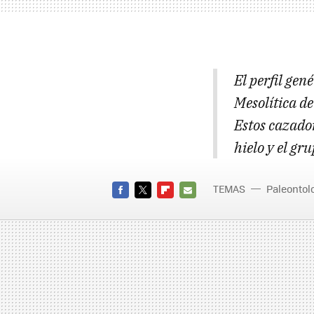
El perfil gen
Mesolítica d
Estos cazado
hielo y el gr
TEMAS
Paleontol
FACEBOOK
TWITTER
FLIPBOARD
E-
MAIL