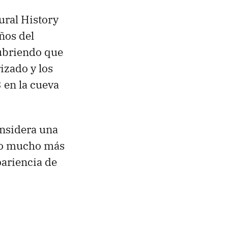
tural History
ños del
cubriendo que
rizado y los
 en la cueva
onsidera una
eno mucho más
pariencia de