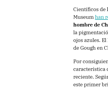
Científicos de 
Museum
han r
hombre de Ch
la pigmentación
ojos azules. E
de Gough en C
Por consiguien
característica
reciente. Seg
este primer bri