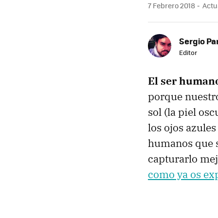
7 Febrero 2018
Actua
Sergio Pa
Editor
El ser humano
porque nuestr
sol (la piel os
los ojos azules
humanos que s
capturarlo mejo
como ya os ex