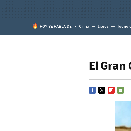
HOY SE HABLA DE
Clima
Libros
Tecnol
El Gran
FACEBOOK
TWITTER
FLIPBOARD
E-
MAIL