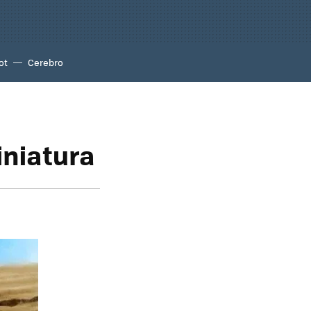
ot
Cerebro
iniatura