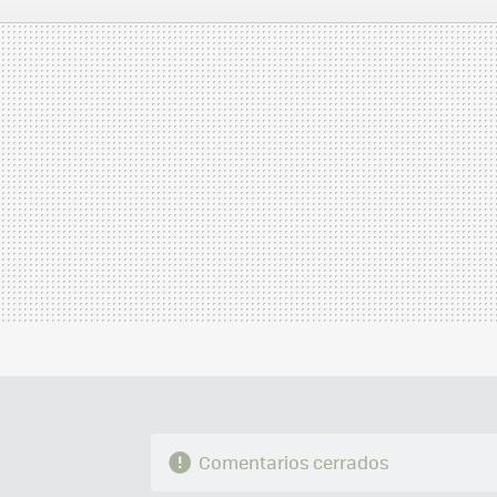
FACEBOOK
TWITTER
FLIPBOARD
E-
MAIL
Comentarios cerrados