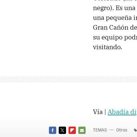
negro). Es una
una pequeña ir
Gran Cañón de
su equipo podr
visitando.
Vía |
Abadía di
TEMAS
Otros