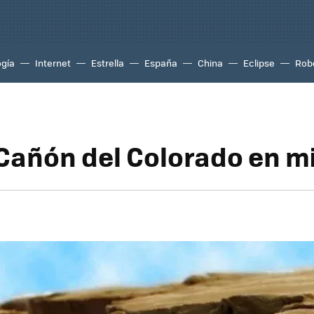
ogía
Internet
Estrella
España
China
Eclipse
Rob
 Cañón del Colorado en m