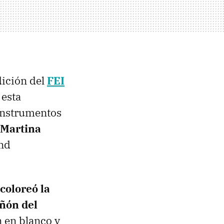
dición del
FEI
 esta
 instrumentos
Martina
and
coloreó la
ñón del
 en blanco y