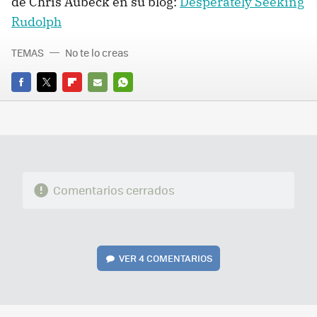
de Chris Aubeck en su blog:
Desperately Seeking
Rudolph
TEMAS
No te lo creas
FACEBOOK
TWITTER
FLIPBOARD
E-
WHATSAPP
MAIL
Comentarios cerrados
VER
4 COMENTARIOS