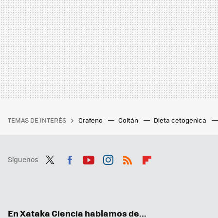
TEMAS DE INTERÉS
Grafeno
Coltán
Dieta cetogenica
Síguenos
Twit
Fac
You
Inst
RSS
Flip
ter
ebo
tub
agr
boa
ok
e
am
rd
En Xataka Ciencia hablamos de...