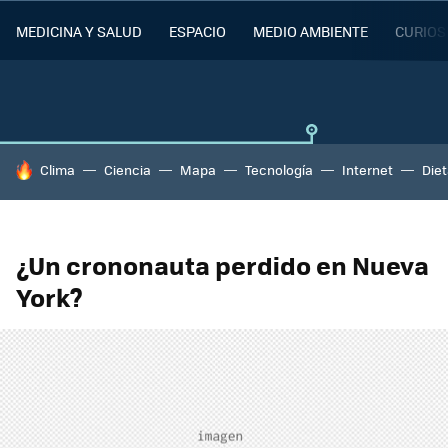
MEDICINA Y SALUD
ESPACIO
MEDIO AMBIENTE
CURIOS
HOY SE HABLA DE
Clima
Ciencia
Mapa
Tecnología
Internet
Die
¿Un crononauta perdido en Nueva
York?