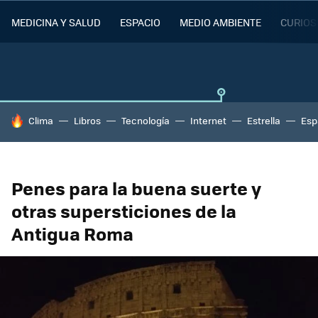
MEDICINA Y SALUD
ESPACIO
MEDIO AMBIENTE
CURIOS
HOY SE HABLA DE
Clima
Libros
Tecnología
Internet
Estrella
Esp
Penes para la buena suerte y
otras supersticiones de la
Antigua Roma