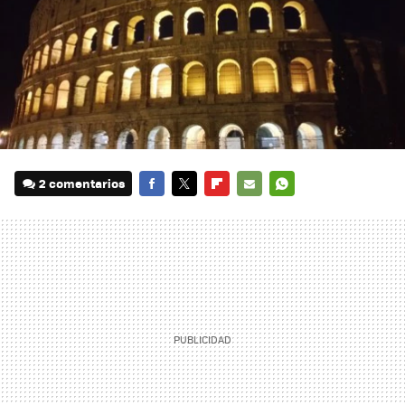
2 comentarios
FACEBOOK
TWITTER
FLIPBOARD
E-
WHATSAPP
MAIL