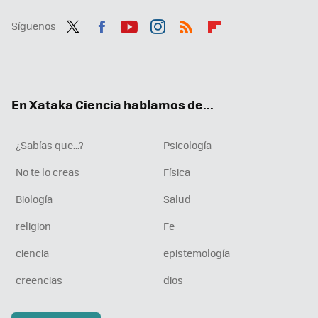
Síguenos
Twit
Fac
You
Inst
RSS
Flip
ter
ebo
tub
agr
boa
ok
e
am
rd
En Xataka Ciencia hablamos de...
¿Sabías que...?
Psicología
No te lo creas
Física
Biología
Salud
religion
Fe
ciencia
epistemología
creencias
dios