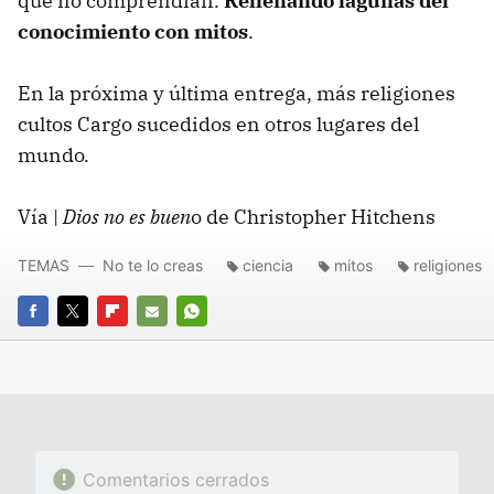
que no comprendían.
Rellenando lagunas del
conocimiento con mitos
.
En la próxima y última entrega, más religiones
cultos Cargo sucedidos en otros lugares del
mundo.
Vía |
Dios no es buen
o de Christopher Hitchens
TEMAS
No te lo creas
ciencia
mitos
religiones
FACEBOOK
TWITTER
FLIPBOARD
E-
WHATSAPP
MAIL
Comentarios cerrados