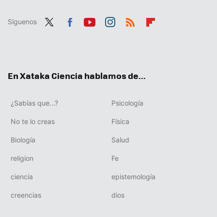
Síguenos
Twit
Fac
You
Inst
RSS
Flip
ter
ebo
tub
agr
boa
ok
e
am
rd
En Xataka Ciencia hablamos de...
¿Sabías que...?
Psicología
No te lo creas
Física
Biología
Salud
religion
Fe
ciencia
epistemología
creencias
dios