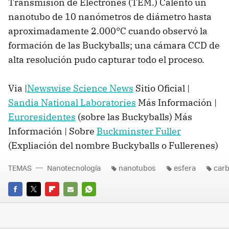
Transmisión de Electrones (TEM.) Calentó un
nanotubo de 10 nanómetros de diámetro hasta
aproximadamente 2.000°C cuando observó la
formación de las Buckyballs; una cámara CCD de
alta resolución pudo capturar todo el proceso.
Via |
Newswise Science News
Sitio Oficial |
Sandia National Laboratories
Más Información |
Euroresidentes
(sobre las Buckyballs) Más
Información | Sobre
Buckminster Fuller
(Expliación del nombre Buckyballs o Fullerenes)
TEMAS
Nanotecnología
nanotubos
esfera
car
FACEBOOK
TWITTER
FLIPBOARD
E-
WHATSAPP
MAIL