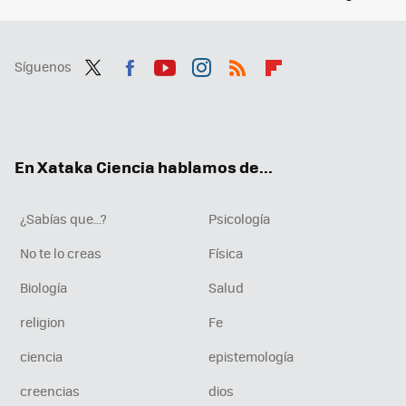
Síguenos
Twit
Fac
You
Inst
RSS
Flip
ter
ebo
tub
agr
boa
ok
e
am
rd
En Xataka Ciencia hablamos de...
¿Sabías que...?
Psicología
No te lo creas
Física
Biología
Salud
religion
Fe
ciencia
epistemología
creencias
dios