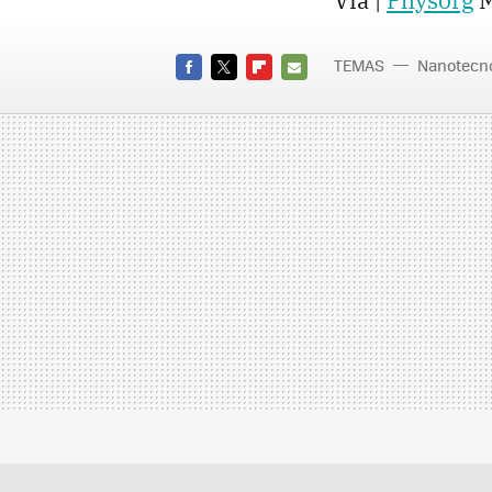
Via |
Physorg
M
TEMAS
Nanotecno
FACEBOOK
TWITTER
FLIPBOARD
E-
MAIL