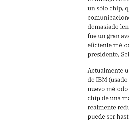
un sólo chip, 
comunicaciones
demasiado lent
fue un gran av
eficiente métod
presidente, Sc
Actualmente u
de IBM (usado p
nuevo método p
chip de una m
realmente redu
puede ser hast