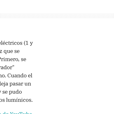
léctricos (1 y
z que se
Primero, se
rador"
no. Cuando el
deja pasar un
y se pudo
sos lumínicos.