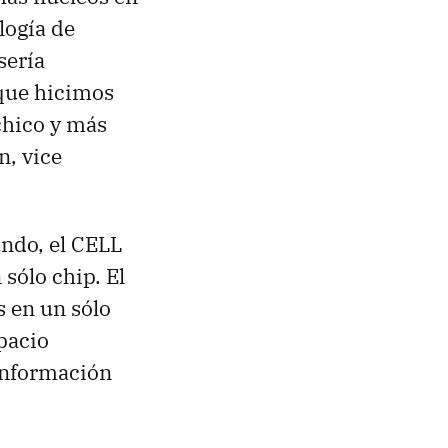
logía de
sería
 que hicimos
chico y más
n, vice
ndo, el CELL
 sólo chip. El
s en un sólo
pacio
información