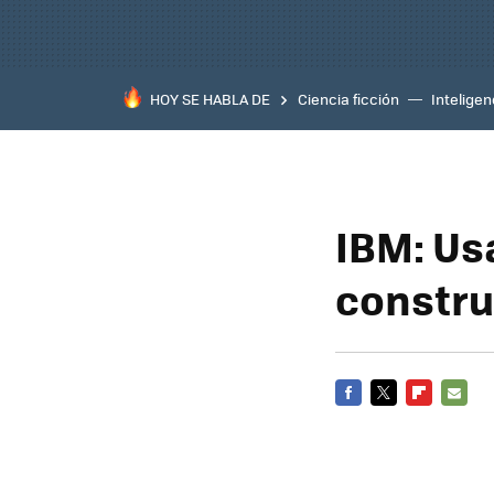
HOY SE HABLA DE
Ciencia ficción
Inteligenc
IBM: Us
constru
FACEBOOK
TWITTER
FLIPBOARD
E-
MAIL