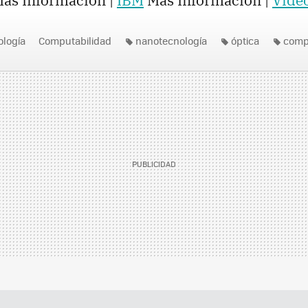
ás Información |
IBM
Más Información |
Vide
logía
Computabilidad
nanotecnología
óptica
comp