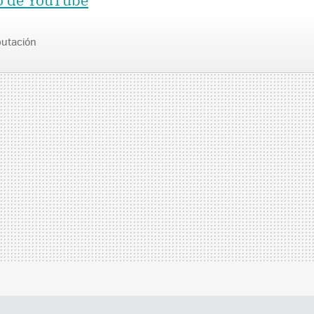
o de YouTube
utación