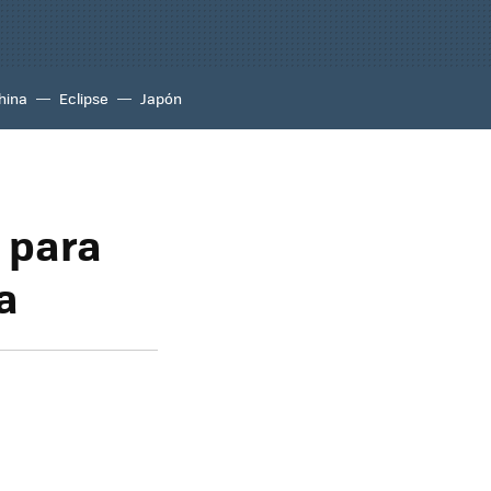
hina
Eclipse
Japón
s para
a