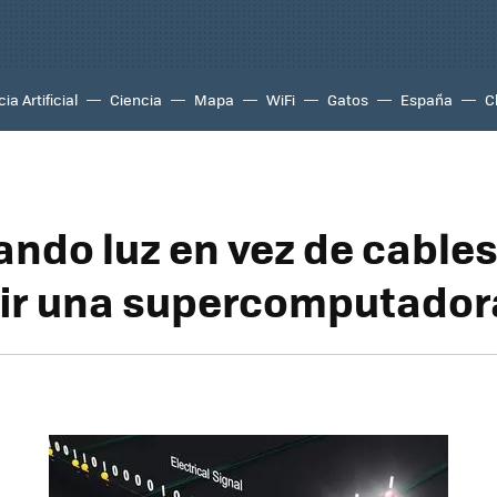
ia Artificial
Ciencia
Mapa
WiFi
Gatos
España
C
ando luz en vez de cable
ir una supercomputador