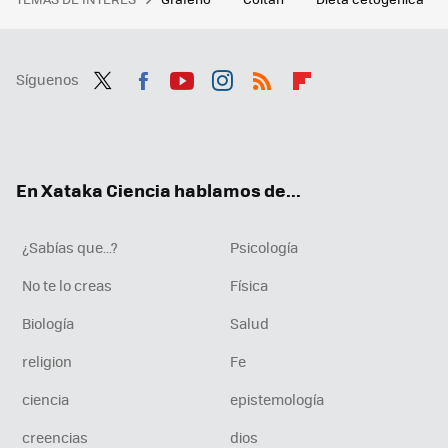
Síguenos
Twit
Fac
You
Inst
RSS
Flip
ter
ebo
tub
agr
boa
ok
e
am
rd
En Xataka Ciencia hablamos de...
¿Sabías que...?
Psicología
No te lo creas
Física
Biología
Salud
religion
Fe
ciencia
epistemología
creencias
dios