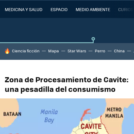
MEDICINA Y SALUD
ESPACIO
MEDIO AMBIENTE
CURIOS
HOY SE HABLA DE
Ciencia ficción
Mapa
Star Wars
Perro
China
Zona de Procesamiento de Cavite:
una pesadilla del consumismo