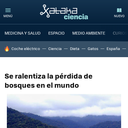
MENÚ
NUEVO
MEDICINA Y SALUD
ESPACIO
MEDIO AMBIENTE
CURIOS
HOY SE HABLA DE
Coche eléctrico
Ciencia
Dieta
Gatos
España
Se ralentiza la pérdida de
bosques en el mundo