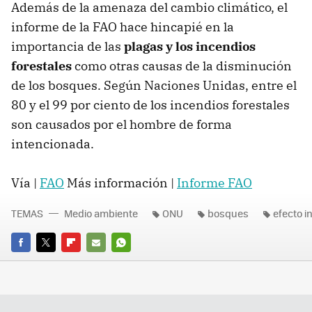
Además de la amenaza del cambio climático, el
informe de la FAO hace hincapié en la
importancia de las
plagas y los incendios
forestales
como otras causas de la disminución
de los bosques. Según Naciones Unidas, entre el
80 y el 99 por ciento de los incendios forestales
son causados por el hombre de forma
intencionada.
Vía |
FAO
Más información |
Informe FAO
TEMAS
Medio ambiente
ONU
bosques
efecto i
FACEBOOK
TWITTER
FLIPBOARD
E-
WHATSAPP
MAIL