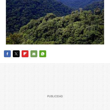
FACEBOOK
TWITTER
FLIPBOARD
E-
WHATSAPP
MAIL