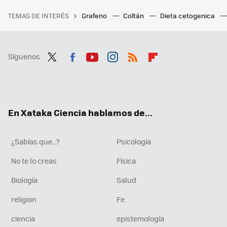
TEMAS DE INTERÉS
Grafeno
Coltán
Dieta cetogenica
Síguenos
Twit
Fac
You
Inst
RSS
Flip
ter
ebo
tub
agr
boa
ok
e
am
rd
En Xataka Ciencia hablamos de...
¿Sabías que...?
Psicología
No te lo creas
Física
Biología
Salud
religion
Fe
ciencia
epistemología