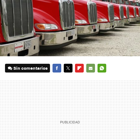
Sin comentarios
FACEBOOK
TWITTER
FLIPBOARD
E-
WHATSAPP
MAIL