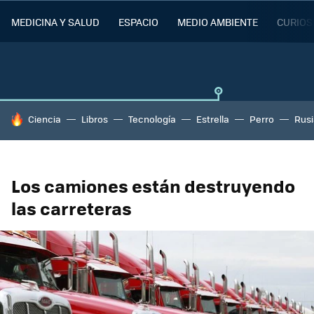
MEDICINA Y SALUD
ESPACIO
MEDIO AMBIENTE
CURIOS
HOY SE HABLA DE
Ciencia
Libros
Tecnología
Estrella
Perro
Rusi
Los camiones están destruyendo
las carreteras