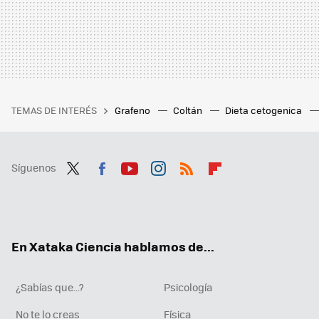
TEMAS DE INTERÉS
Grafeno
Coltán
Dieta cetogenica
Síguenos
Twit
Fac
You
Inst
RSS
Flip
ter
ebo
tub
agr
boa
ok
e
am
rd
En Xataka Ciencia hablamos de...
¿Sabías que...?
Psicología
No te lo creas
Física