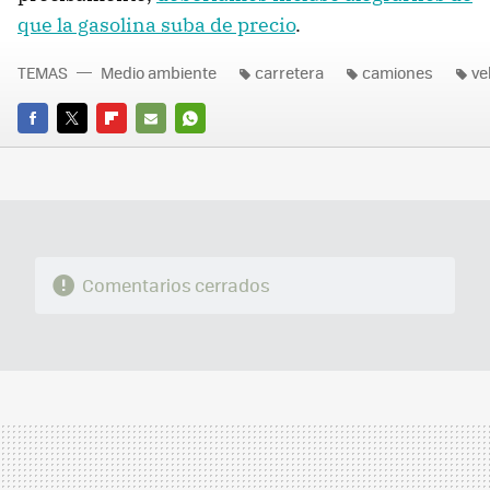
que la gasolina suba de precio
.
TEMAS
Medio ambiente
carretera
camiones
ve
FACEBOOK
TWITTER
FLIPBOARD
E-
WHATSAPP
MAIL
Comentarios cerrados