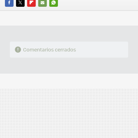
FACEBOOK
TWITTER
FLIPBOARD
E-
WHATSAPP
MAIL
Comentarios cerrados