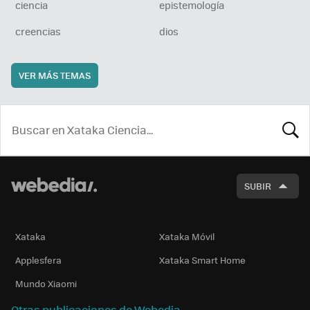
ciencia
epistemología
creencias
dios
VER MÁS TEMAS
BUSCA
SUBIR
Xataka
Xataka Móvil
Applesfera
Xataka Smart Home
Mundo Xiaomi
Otras publicaciones de Webedia