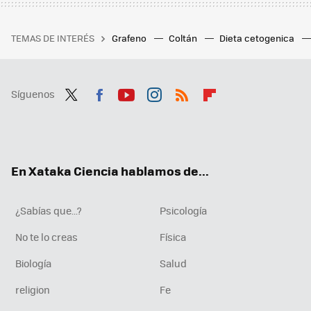
TEMAS DE INTERÉS
Grafeno
Coltán
Dieta cetogenica
Síguenos
Twit
Fac
You
Inst
RSS
Flip
ter
ebo
tub
agr
boa
ok
e
am
rd
En Xataka Ciencia hablamos de...
¿Sabías que...?
Psicología
No te lo creas
Física
Biología
Salud
religion
Fe