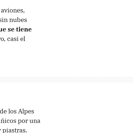
 aviones,
 sin nubes
ue se tiene
, casi el
de los Alpes
añicos por una
 piastras.