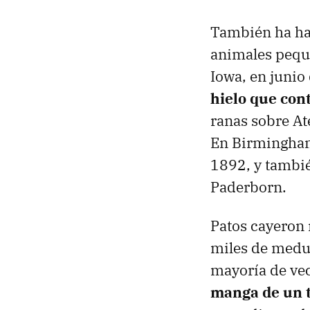
También ha hab
animales peque
Iowa, en junio
hielo que con
ranas sobre At
En Birmingham,
1892, y tambié
Paderborn.
Patos cayeron 
miles de medus
mayoría de vec
manga de un 