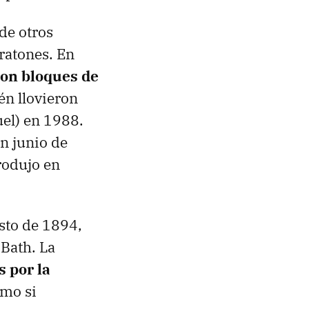
de otros
ratones. En
on bloques de
én llovieron
uel) en 1988.
n junio de
rodujo en
sto de 1894,
 Bath. La
 por la
omo si