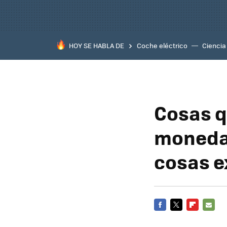
HOY SE HABLA DE
Coche eléctrico
Ciencia
Cosas q
monedas
cosas e
FACEBOOK
TWITTER
FLIPBOARD
E-