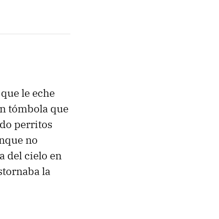
 que le eche
an tómbola que
do perritos
aunque no
 del cielo en
stornaba la