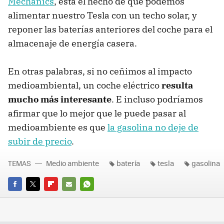
Mechanics
, está el hecho de que podemos
alimentar nuestro Tesla con un techo solar, y
reponer las baterías anteriores del coche para el
almacenaje de energía casera.
En otras palabras, si no ceñimos al impacto
medioambiental, un coche eléctrico
resulta
mucho más interesante
. E incluso podríamos
afirmar que lo mejor que le puede pasar al
medioambiente es que
la gasolina no deje de
subir de precio
.
TEMAS
Medio ambiente
batería
tesla
gasolina
FACEBOOK
TWITTER
FLIPBOARD
E-
WHATSAPP
MAIL