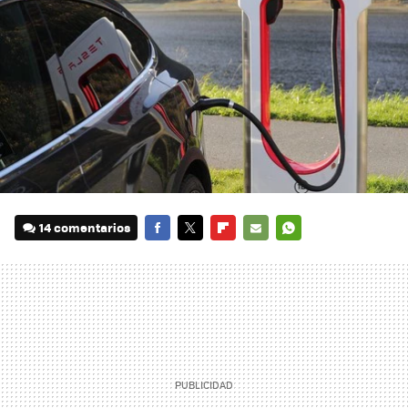
14 comentarios
FACEBOOK
TWITTER
FLIPBOARD
E-
WHATSAPP
MAIL