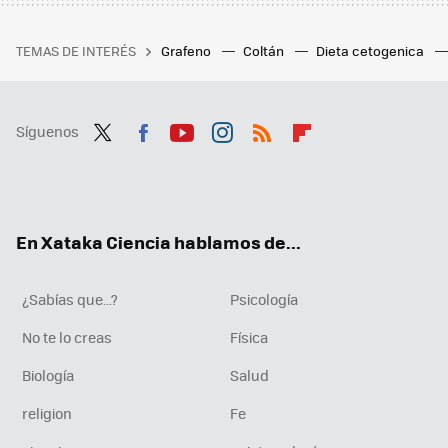
TEMAS DE INTERÉS
Grafeno
Coltán
Dieta cetogenica
Síguenos
Twit
Fac
You
Inst
RSS
Flip
ter
ebo
tub
agr
boa
ok
e
am
rd
En Xataka Ciencia hablamos de...
¿Sabías que...?
Psicología
No te lo creas
Física
Biología
Salud
religion
Fe