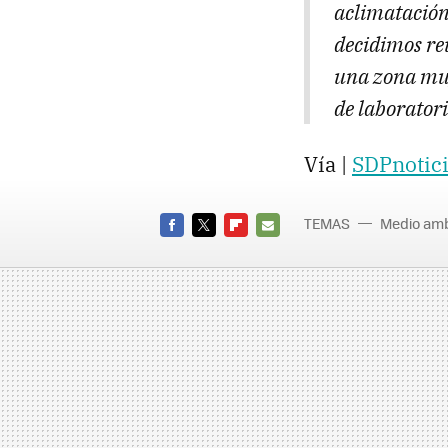
aclimatación 
decidimos re
una zona muy
de laboratori
Vía |
SDPnotic
TEMAS
Medio am
FACEBOOK
TWITTER
FLIPBOARD
E-
MAIL