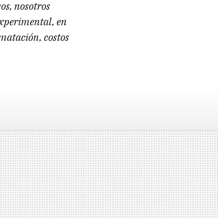
os, nosotros
experimental, en
matación, costos