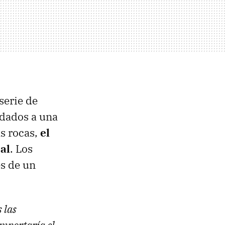
serie de
adados a una
as rocas,
el
al
. Los
és de un
 las