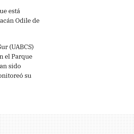
ue está
racán Odile de
 Sur (UABCS)
n el Parque
han sido
onitoreó su