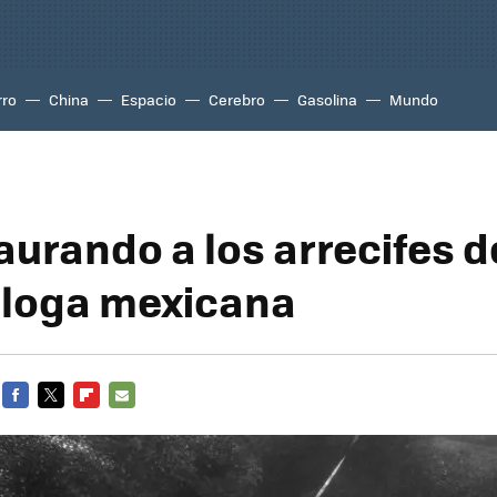
rro
China
Espacio
Cerebro
Gasolina
Mundo
aurando a los arrecifes d
óloga mexicana
FACEBOOK
TWITTER
FLIPBOARD
E-
MAIL