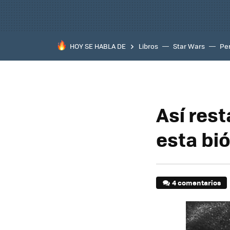
HOY SE HABLA DE
Libros
Star Wars
Pe
Así rest
esta bi
4 comentarios