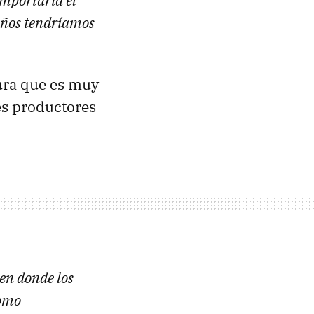
omportaría el
años tendríamos
ra que es muy
es productores
 en donde los
como