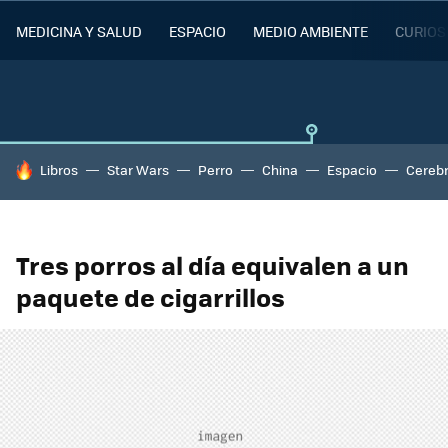
MEDICINA Y SALUD
ESPACIO
MEDIO AMBIENTE
CURIOS
HOY SE HABLA DE
Libros
Star Wars
Perro
China
Espacio
Cereb
Tres porros al día equivalen a un
paquete de cigarrillos