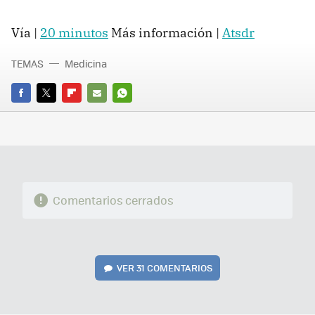
Vía |
20 minutos
Más información |
Atsdr
TEMAS
Medicina
FACEBOOK
TWITTER
FLIPBOARD
E-
WHATSAPP
MAIL
Comentarios cerrados
VER
31 COMENTARIOS