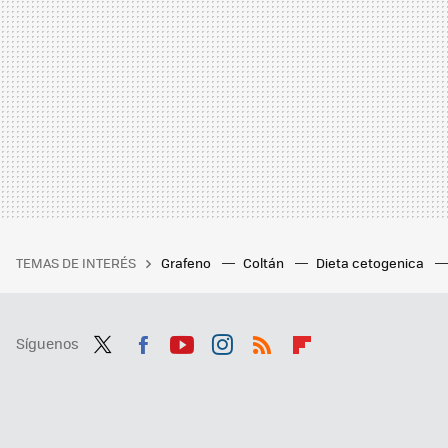
TEMAS DE INTERÉS
Grafeno
Coltán
Dieta cetogenica
Síguenos
Twit
Fac
You
Inst
RSS
Flip
ter
ebo
tub
agr
boa
ok
e
am
rd