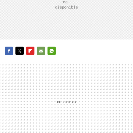
FACEBOOK
TWITTER
FLIPBOARD
E-
WHATSAPP
MAIL