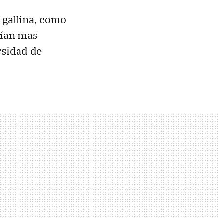
e gallina, como
rían mas
rsidad de