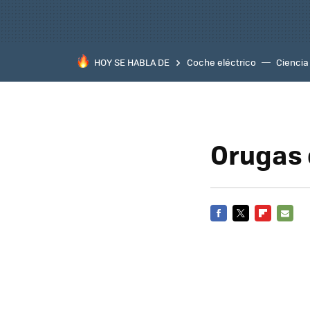
HOY SE HABLA DE
Coche eléctrico
Ciencia
Orugas 
FACEBOOK
TWITTER
FLIPBOARD
E-
MAIL