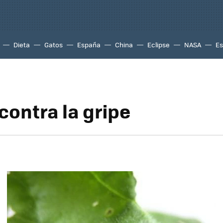
Dieta
Gatos
España
China
Eclipse
NASA
Es
contra la gripe