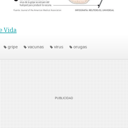
e Vida
gripe
vacunas
virus
orugas