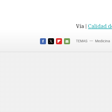
Vía |
Calidad d
TEMAS
Medicina
FACEBOOK
TWITTER
FLIPBOARD
E-
MAIL