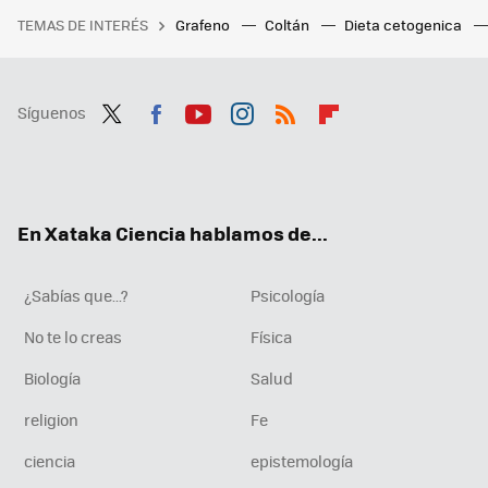
TEMAS DE INTERÉS
Grafeno
Coltán
Dieta cetogenica
Síguenos
Twit
Fac
You
Inst
RSS
Flip
ter
ebo
tub
agr
boa
ok
e
am
rd
En Xataka Ciencia hablamos de...
¿Sabías que...?
Psicología
No te lo creas
Física
Biología
Salud
religion
Fe
ciencia
epistemología