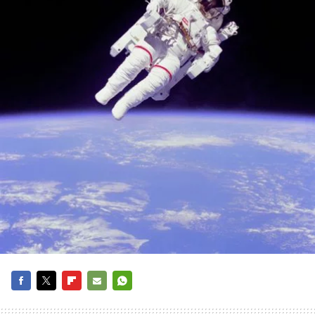
FACEBOOK
TWITTER
FLIPBOARD
E-
WHATSAPP