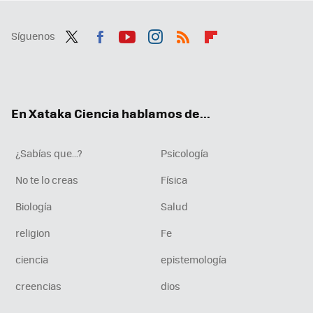
Síguenos
Twit
Fac
You
Inst
RSS
Flip
ter
ebo
tub
agr
boa
ok
e
am
rd
En Xataka Ciencia hablamos de...
¿Sabías que...?
Psicología
No te lo creas
Física
Biología
Salud
religion
Fe
ciencia
epistemología
creencias
dios