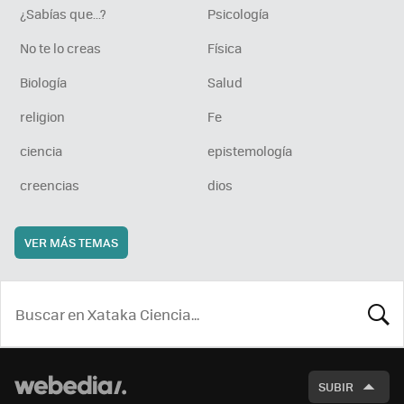
¿Sabías que...?
Psicología
No te lo creas
Física
Biología
Salud
religion
Fe
ciencia
epistemología
creencias
dios
VER MÁS TEMAS
BUSCA
SUBIR