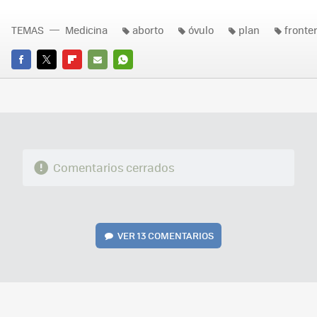
TEMAS
Medicina
aborto
óvulo
plan
fronte
FACEBOOK
TWITTER
FLIPBOARD
E-
WHATSAPP
MAIL
Comentarios cerrados
VER
13 COMENTARIOS