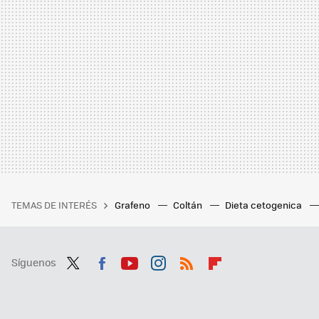
TEMAS DE INTERÉS
Grafeno
Coltán
Dieta cetogenica
Síguenos
Twit
Fac
You
Inst
RSS
Flip
ter
ebo
tub
agr
boa