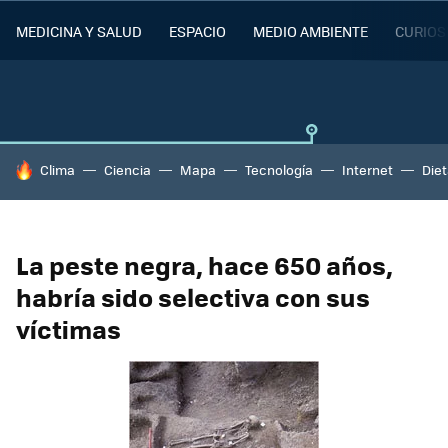
MEDICINA Y SALUD
ESPACIO
MEDIO AMBIENTE
CURIOS
HOY SE HABLA DE
Clima
Ciencia
Mapa
Tecnología
Internet
Die
La peste negra, hace 650 años,
habría sido selectiva con sus
víctimas