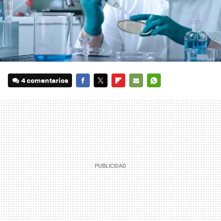
4 comentarios
FACEBOOK
TWITTER
FLIPBOARD
E-
WHATSAPP
MAIL