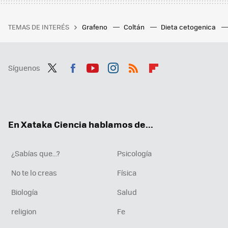
TEMAS DE INTERÉS
Grafeno
Coltán
Dieta cetogenica
Síguenos
Twit
Fac
You
Inst
RSS
Flip
ter
ebo
tub
agr
boa
ok
e
am
rd
En Xataka Ciencia hablamos de...
¿Sabías que...?
Psicología
No te lo creas
Física
Biología
Salud
religion
Fe