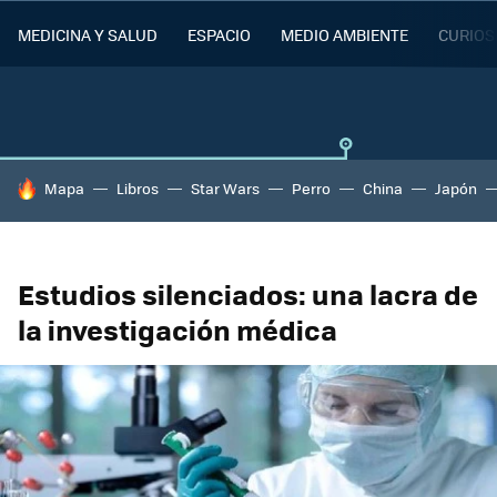
MEDICINA Y SALUD
ESPACIO
MEDIO AMBIENTE
CURIOS
HOY SE HABLA DE
Mapa
Libros
Star Wars
Perro
China
Japón
Estudios silenciados: una lacra de
la investigación médica