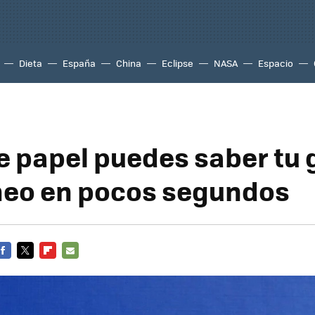
Dieta
España
China
Eclipse
NASA
Espacio
e papel puedes saber tu
neo en pocos segundos
FACEBOOK
TWITTER
FLIPBOARD
E-
MAIL