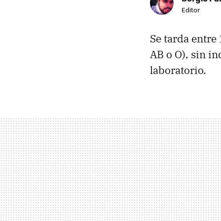
Editor
Se tarda entre 
AB o O), sin in
laboratorio.