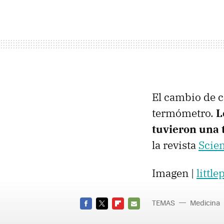
El cambio de c
termómetro.
L
tuvieron una 
la revista
Scie
Imagen |
littl
TEMAS
Medicina
FACEBOOK
TWITTER
FLIPBOARD
E-