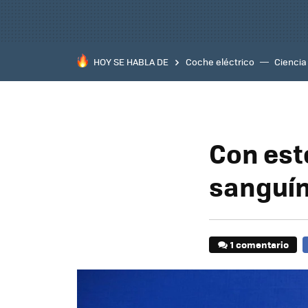
HOY SE HABLA DE
Coche eléctrico
Ciencia
Con est
sanguí
1 comentario