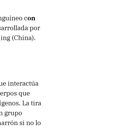
nguíneo c
on
arrollada por
ing (China).
ue interactúa
uerpos que
genos. La tira
un grupo
arrón si no lo