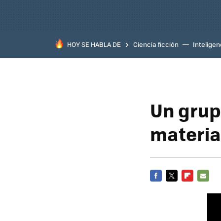
HOY SE HABLA DE
Ciencia ficción
Inteligenc
Un grupo
material
FACEBOOK
TWITTER
FLIPBOARD
E-
MAIL