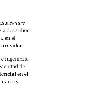
vista
Nature
gia describen
, en el
 luz solar
.
 e ingeniería
 Facultad de
tencial
en el
itares y