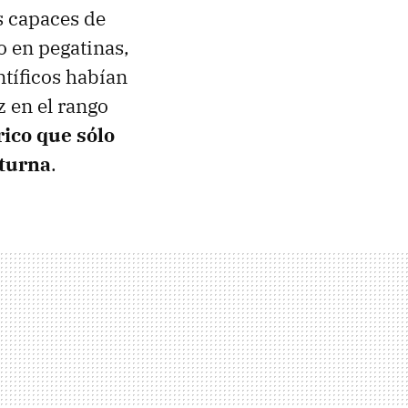
s capaces de
lo en pegatinas,
ntíficos habían
z en el rango
rico que sólo
cturna
.