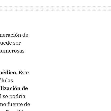
eneración de
puede ser
e numerosas
 médico
. Este
élulas
alización de
l se podría
mo fuente de