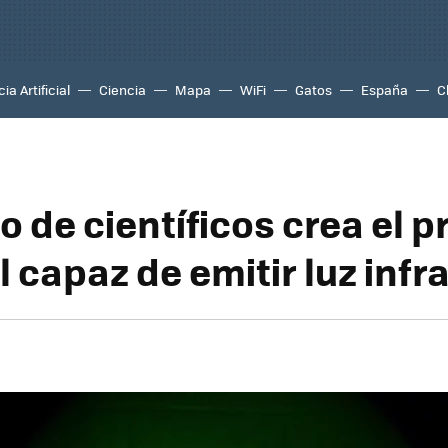
ia Artificial
Ciencia
Mapa
WiFi
Gatos
España
C
 de científicos crea el p
 capaz de emitir luz infr