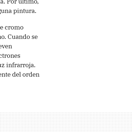
a. Por último,
guna pintura.
 de cromo
ano. Cuando se
ueven
ctrones
z infrarroja.
ente del orden