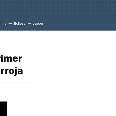
hina
Eclipse
Japón
rimer
arroja