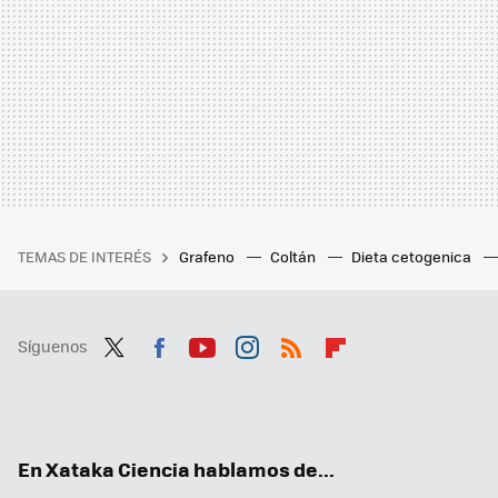
TEMAS DE INTERÉS
Grafeno
Coltán
Dieta cetogenica
Síguenos
Twit
Fac
You
Inst
RSS
Flip
ter
ebo
tub
agr
boa
ok
e
am
rd
En Xataka Ciencia hablamos de...