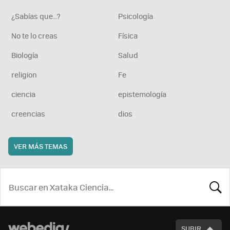
¿Sabías que...?
Psicología
No te lo creas
Física
Biología
Salud
religion
Fe
ciencia
epistemología
creencias
dios
VER MÁS TEMAS
BUSCA
SUBIR