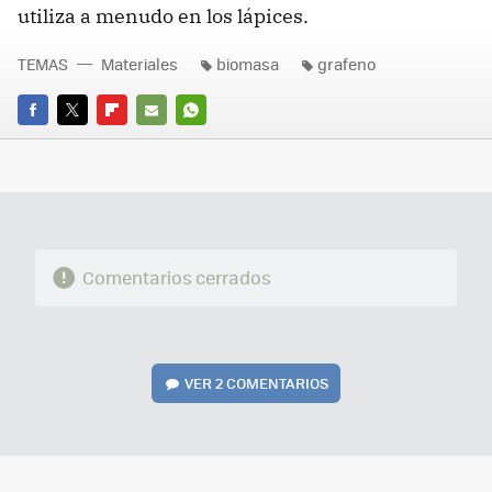
utiliza a menudo en los lápices.
TEMAS
Materiales
biomasa
grafeno
FACEBOOK
TWITTER
FLIPBOARD
E-
WHATSAPP
MAIL
Comentarios cerrados
VER
2 COMENTARIOS