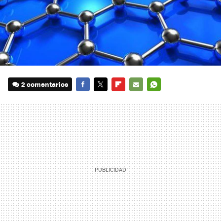
2 comentarios
FACEBOOK
TWITTER
FLIPBOARD
E-
WHATSAPP
MAIL