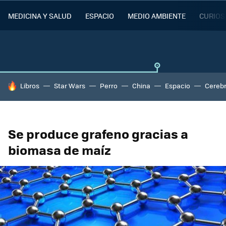
MEDICINA Y SALUD
ESPACIO
MEDIO AMBIENTE
CURIOS
HOY SE HABLA DE
Libros
Star Wars
Perro
China
Espacio
Cereb
Se produce grafeno gracias a
biomasa de maíz