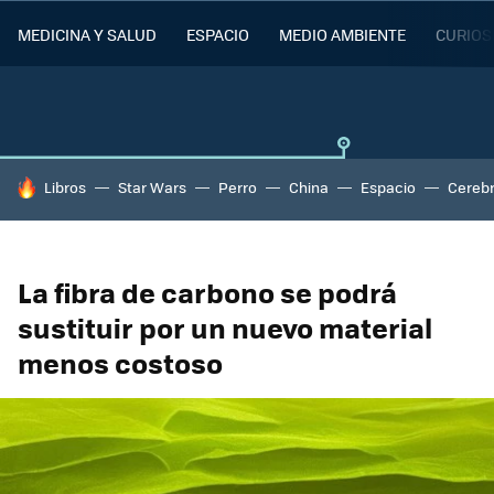
MEDICINA Y SALUD
ESPACIO
MEDIO AMBIENTE
CURIOS
HOY SE HABLA DE
Libros
Star Wars
Perro
China
Espacio
Cereb
La fibra de carbono se podrá
sustituir por un nuevo material
menos costoso