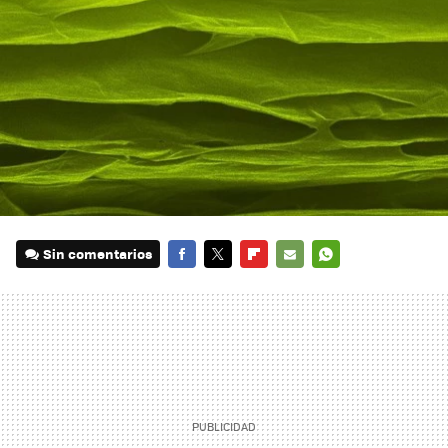
Sin comentarios
FACEBOOK
TWITTER
FLIPBOARD
E-
WHATSAPP
MAIL