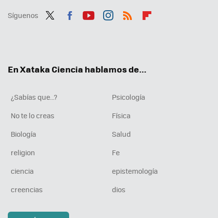
Síguenos
Twit
Fac
You
Inst
RSS
Flip
ter
ebo
tub
agr
boa
ok
e
am
rd
En Xataka Ciencia hablamos de...
¿Sabías que...?
Psicología
No te lo creas
Física
Biología
Salud
religion
Fe
ciencia
epistemología
creencias
dios