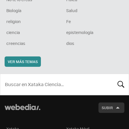
Biología
Salud
religion
Fe
ciencia
epistemología
creencias
dios
VER MÁS TEMAS
BUSCA
SUBIR
Xataka
Xataka Móvil