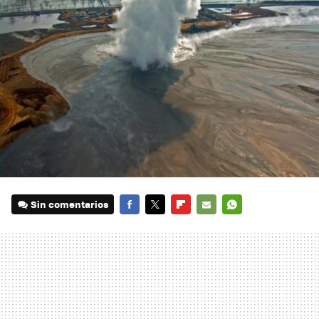
Sin comentarios
FACEBOOK
TWITTER
FLIPBOARD
E-
WHATSAPP
MAIL