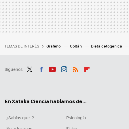
TEMAS DE INTERÉS
Grafeno
Coltán
Dieta cetogenica
Síguenos
Twit
Fac
You
Inst
RSS
Flip
ter
ebo
tub
agr
boa
ok
e
am
rd
En Xataka Ciencia hablamos de...
¿Sabías que...?
Psicología
No te lo creas
Física