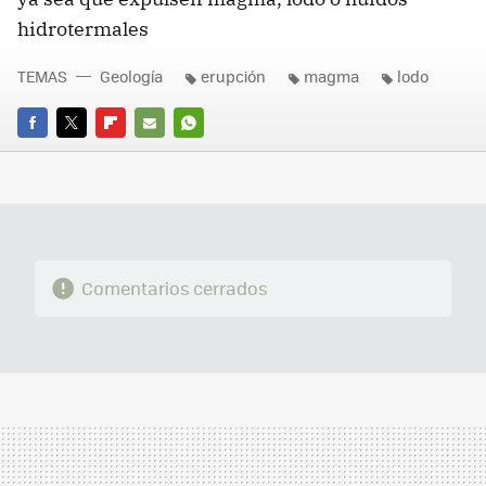
hidrotermales
TEMAS
Geología
erupción
magma
lodo
FACEBOOK
TWITTER
FLIPBOARD
E-
WHATSAPP
MAIL
Comentarios cerrados