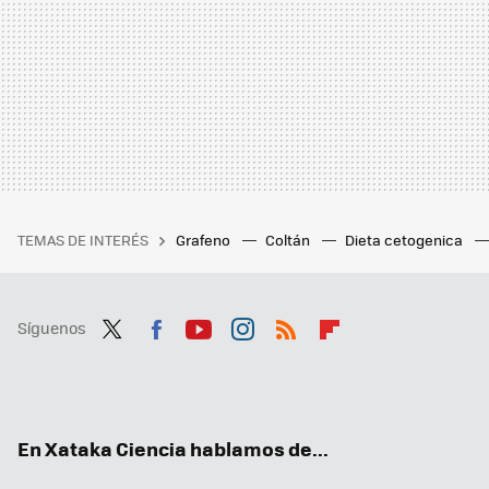
TEMAS DE INTERÉS
Grafeno
Coltán
Dieta cetogenica
Síguenos
Twit
Fac
You
Inst
RSS
Flip
ter
ebo
tub
agr
boa
ok
e
am
rd
En Xataka Ciencia hablamos de...