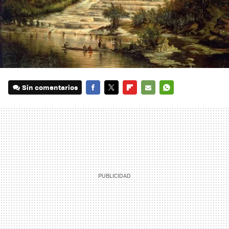
Sin comentarios
FACEBOOK
TWITTER
FLIPBOARD
E-
WHATSAPP
MAIL