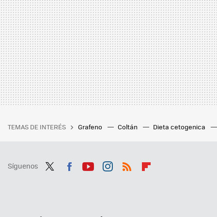
TEMAS DE INTERÉS
Grafeno
Coltán
Dieta cetogenica
Síguenos
Twit
Fac
You
Inst
RSS
Flip
ter
ebo
tub
agr
boa
ok
e
am
rd