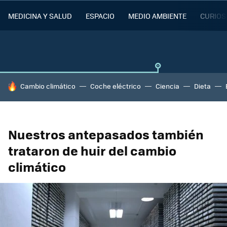
MEDICINA Y SALUD
ESPACIO
MEDIO AMBIENTE
CURIOS
HOY SE HABLA DE
Cambio climático
Coche eléctrico
Ciencia
Dieta
Nuestros antepasados también
trataron de huir del cambio
climático