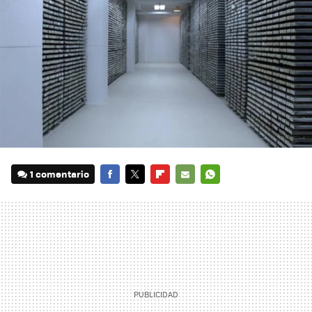
1 comentario
FACEBOOK
TWITTER
FLIPBOARD
E-
WHATSAPP
MAIL