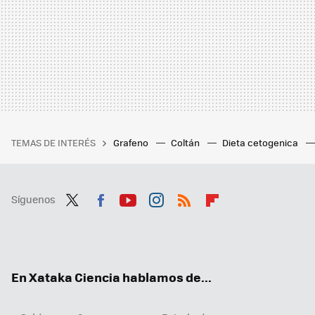
TEMAS DE INTERÉS
Grafeno
Coltán
Dieta cetogenica
Síguenos
Twit
Fac
You
Inst
RSS
Flip
ter
ebo
tub
agr
boa
ok
e
am
rd
En Xataka Ciencia hablamos de...