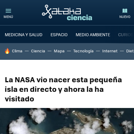
MENÚ
NUEVO
MEDICINA Y SALUD
ESPACIO
MEDIO AMBIENTE
CURIOS
HOY SE HABLA DE
Clima
Ciencia
Mapa
Tecnología
Internet
Die
La NASA vio nacer esta pequeña
isla en directo y ahora la ha
visitado