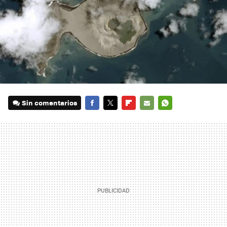
Sin comentarios
FACEBOOK
TWITTER
FLIPBOARD
E-
WHATSAPP
MAIL