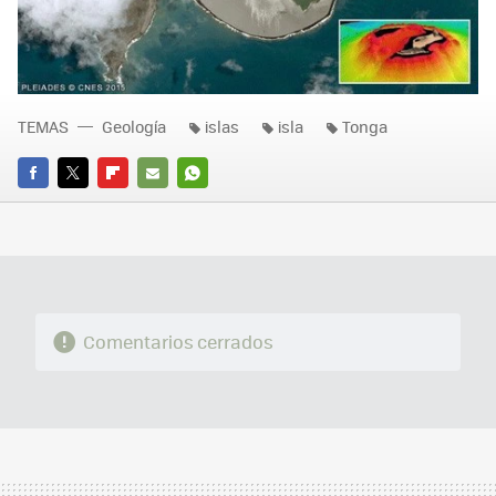
TEMAS
Geología
islas
isla
Tonga
FACEBOOK
TWITTER
FLIPBOARD
E-
WHATSAPP
MAIL
Comentarios cerrados