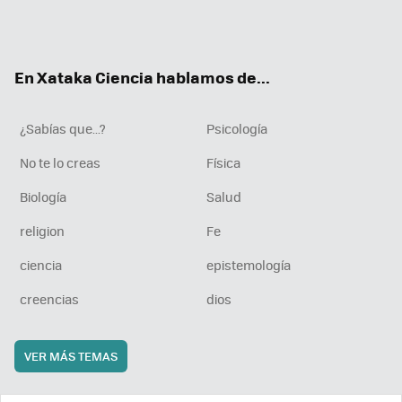
Twit
Fac
You
Inst
RSS
Flip
ter
ebo
tub
agr
boa
ok
e
am
rd
En Xataka Ciencia hablamos de...
¿Sabías que...?
Psicología
No te lo creas
Física
Biología
Salud
religion
Fe
ciencia
epistemología
creencias
dios
VER MÁS TEMAS