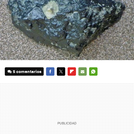
5 comentarios
FACEBOOK
TWITTER
FLIPBOARD
E-
WHATSAPP
MAIL