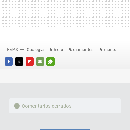
TEMAS
Geología
hielo
diamantes
manto
FACEBOOK
TWITTER
FLIPBOARD
E-
WHATSAPP
MAIL
Comentarios cerrados