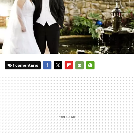
1 comentario
FACEBOOK
TWITTER
FLIPBOARD
E-
WHATSAPP
MAIL