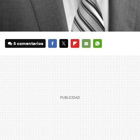
5 comentarios
FACEBOOK
TWITTER
FLIPBOARD
E-
WHATSAPP
MAIL