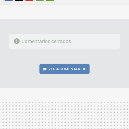
FACEBOOK
TWITTER
FLIPBOARD
E-
WHATSAPP
MAIL
Comentarios cerrados
VER
4 COMENTARIOS