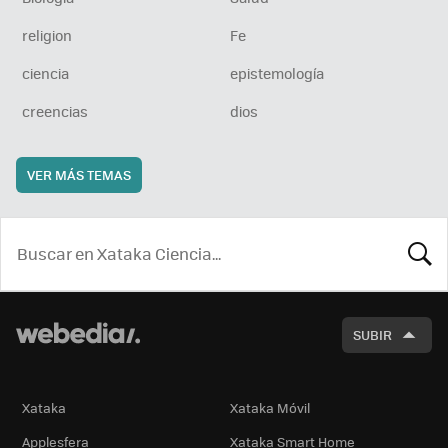
religion
Fe
ciencia
epistemología
creencias
dios
VER MÁS TEMAS
BUSCA
SUBIR
Xataka
Xataka Móvil
Applesfera
Xataka Smart Home