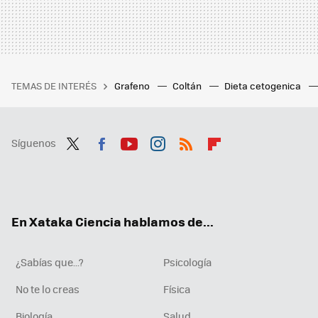
TEMAS DE INTERÉS
Grafeno
Coltán
Dieta cetogenica
Síguenos
Twit
Fac
You
Inst
RSS
Flip
ter
ebo
tub
agr
boa
ok
e
am
rd
En Xataka Ciencia hablamos de...
¿Sabías que...?
Psicología
No te lo creas
Física
Biología
Salud