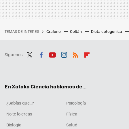
TEMAS DE INTERÉS
Grafeno
Coltán
Dieta cetogenica
Síguenos
Twit
Fac
You
Inst
RSS
Flip
ter
ebo
tub
agr
boa
ok
e
am
rd
En Xataka Ciencia hablamos de...
¿Sabías que...?
Psicología
No te lo creas
Física
Biología
Salud