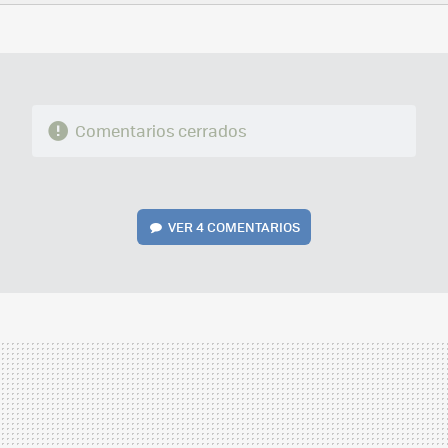
FACEBOOK
TWITTER
FLIPBOARD
E-
WHATSAPP
MAIL
Comentarios cerrados
VER
4 COMENTARIOS