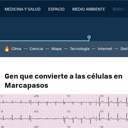
MEDICINA Y SALUD
ESPACIO
MEDIO AMBIENTE
CURIOS
HOY SE HABLA DE
Clima
Ciencia
Mapa
Tecnología
Internet
Die
Gen que convierte a las células en
Marcapasos