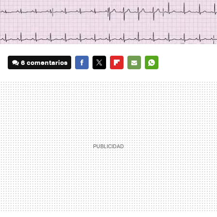
6 comentarios
FACEBOOK
TWITTER
FLIPBOARD
E-
WHATSAPP
MAIL