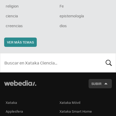
religion
Fe
ciencia
epistemología
creencias
dios
VER MÁS TEMAS
BUSCA
SUBIR
Xataka
Xataka Móvil
Applesfera
Xataka Smart Home