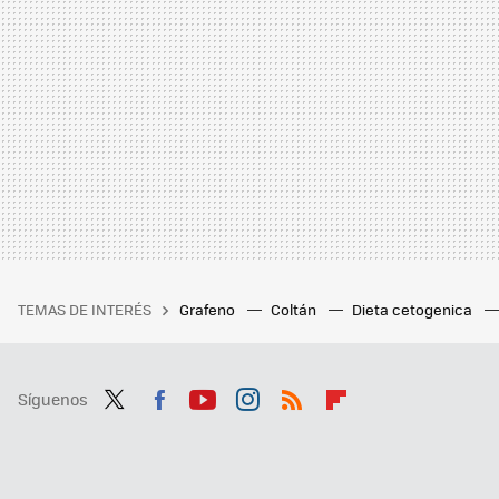
TEMAS DE INTERÉS
Grafeno
Coltán
Dieta cetogenica
Síguenos
Twit
Fac
You
Inst
RSS
Flip
ter
ebo
tub
agr
boa