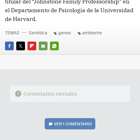
titular del “Johnstone Family Professorship” en
el Departamento de Psicología de la Universidad
de Harvard.
TEMAS
Genética
genes
ambiente
FACEBOOK
TWITTER
FLIPBOARD
E-
WHATSAPP
MAIL
Comentarios cerrados
VER
1 COMENTARIO