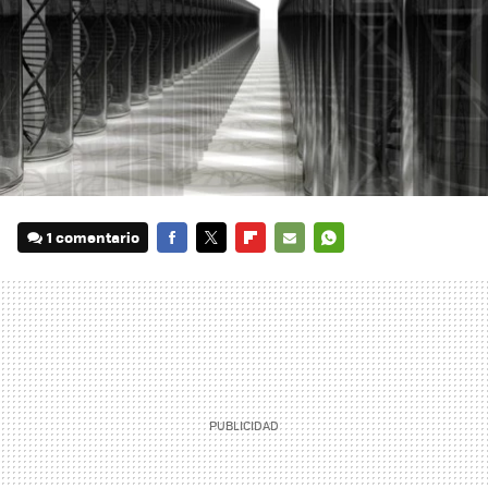
1 comentario
FACEBOOK
TWITTER
FLIPBOARD
E-
WHATSAPP
MAIL