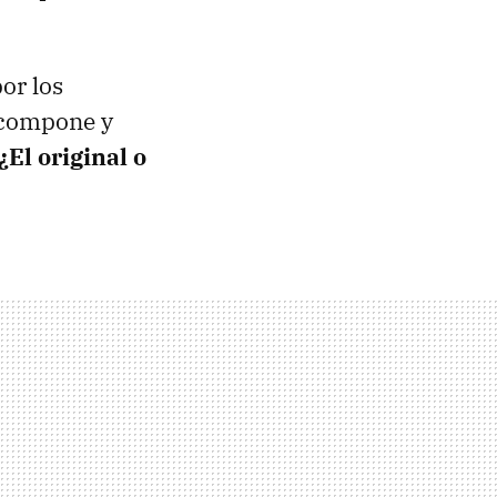
or los
 compone y
El original o