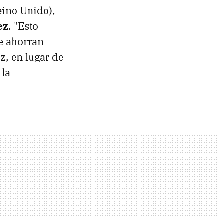
eino Unido),
ez
. "Esto
e ahorran
ez, en lugar de
 la