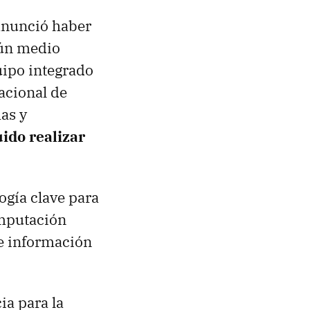
anunció haber
gún medio
uipo integrado
acional de
as y
ido realizar
ogía clave para
omputación
de información
ia para la