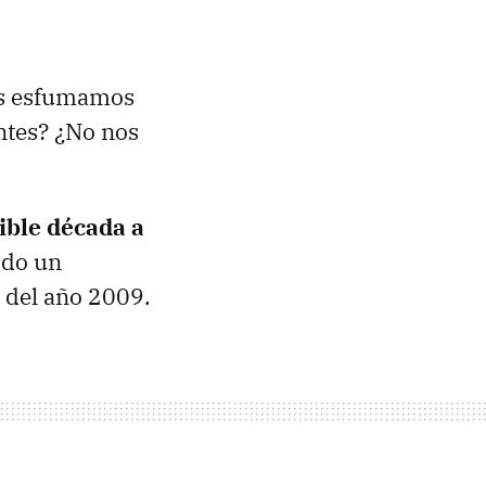
nos esfumamos
ntes? ¿No nos
ible década a
ido un
 del año 2009.