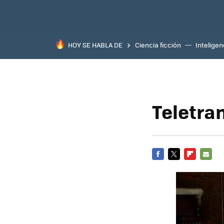
HOY SE HABLA DE
Ciencia ficción
Inteligenc
Teletra
FACEBOOK
TWITTER
FLIPBOARD
E-
MAIL