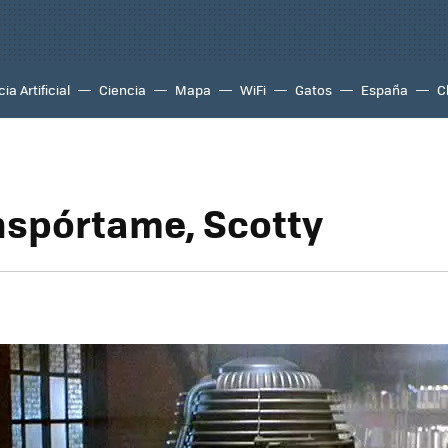
ia Artificial
Ciencia
Mapa
WiFi
Gatos
España
C
nspórtame, Scotty