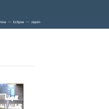
hina
Eclipse
Japón