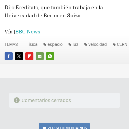
Dijo Ereditato, que también trabaja en la
Universidad de Berna en Suiza.
Vía |
BBC
News
TEMAS
Física
espacio
luz
velocidad
CERN
FACEBOOK
TWITTER
FLIPBOARD
E-
WHATSAPP
MAIL
Comentarios cerrados
VER
61 COMENTARIOS