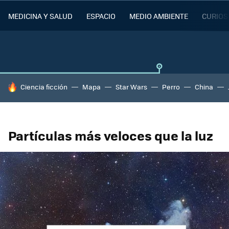
MEDICINA Y SALUD
ESPACIO
MEDIO AMBIENTE
CURIOS
HOY SE HABLA DE
Ciencia ficción
Mapa
Star Wars
Perro
China
Partículas más veloces que la luz