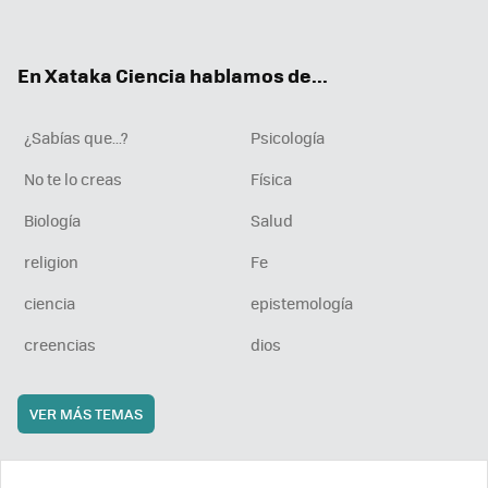
ter
ebo
tub
agr
boa
ok
e
am
rd
En Xataka Ciencia hablamos de...
¿Sabías que...?
Psicología
No te lo creas
Física
Biología
Salud
religion
Fe
ciencia
epistemología
creencias
dios
VER MÁS TEMAS