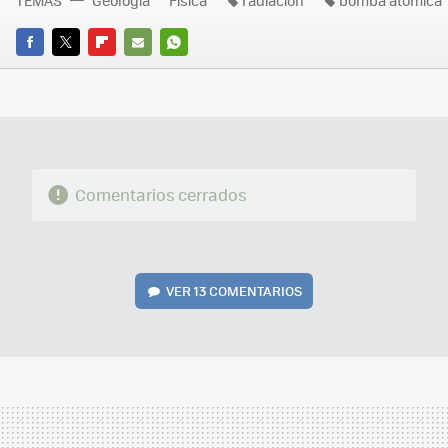
TEMAS
Geología
Física
radiación
bomba atómica
FACEBOOK
TWITTER
FLIPBOARD
E-
WHATSAPP
MAIL
Comentarios cerrados
VER
13 COMENTARIOS