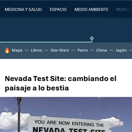
MEDICINA Y SALUD
ESPACIO
MEDIO AMBIENTE
CURIOS
HOY SE HABLA DE
Mapa
Libros
Star Wars
Perro
China
Japón
Nevada Test Site: cambiando el
paisaje a lo bestia