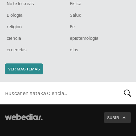
No te lo creas
Física
Biología
Salud
religion
Fe
ciencia
epistemología
creencias
dios
VER MÁS TEMAS
BUSCA
SUBIR