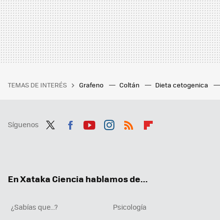
TEMAS DE INTERÉS
Grafeno
Coltán
Dieta cetogenica
Síguenos
Twit
Fac
You
Inst
RSS
Flip
ter
ebo
tub
agr
boa
ok
e
am
rd
En Xataka Ciencia hablamos de...
¿Sabías que...?
Psicología