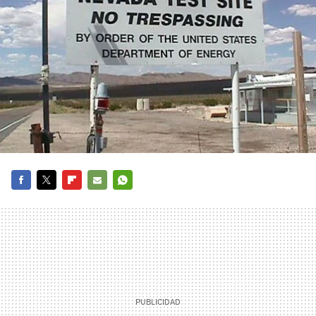
FACEBOOK
TWITTER
FLIPBOARD
E-
WHATSAPP
MAIL