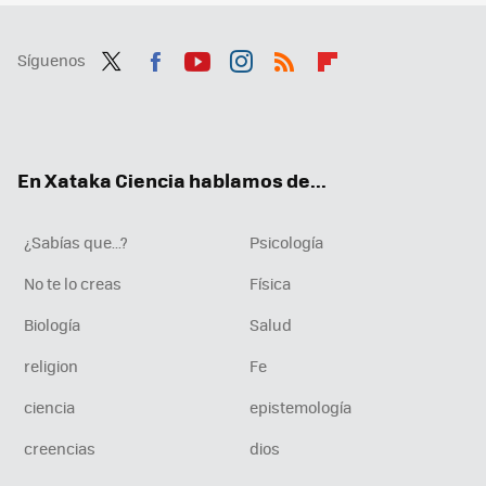
Síguenos
Twit
Fac
You
Inst
RSS
Flip
ter
ebo
tub
agr
boa
ok
e
am
rd
En Xataka Ciencia hablamos de...
¿Sabías que...?
Psicología
No te lo creas
Física
Biología
Salud
religion
Fe
ciencia
epistemología
creencias
dios