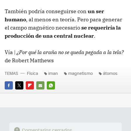
También podría conseguirse con
un ser
humano
, al menos en teoría. Pero para generar
el campo magnético necesario
se requeriría la
producción de una central nuclear
.
Vía |
¿Por qué la araña no se queda pegada a la tela?
de Robert Matthews
TEMAS
Física
iman
magnetismo
átomos
FACEBOOK
TWITTER
FLIPBOARD
E-
WHATSAPP
MAIL
Comentarios cerrados