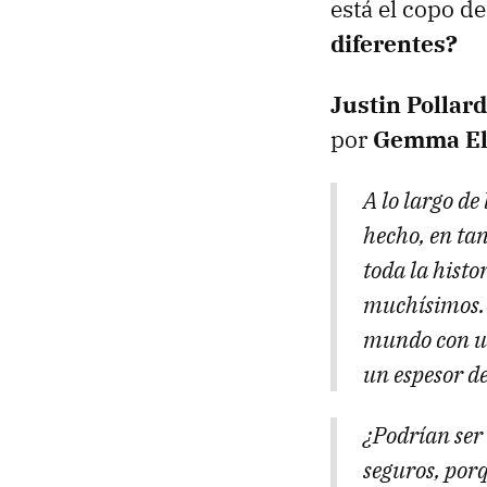
está el copo d
diferentes?
Justin Pollard
por
Gemma El
A lo largo de
hecho, en tan
toda la histo
muchísimos. S
mundo con un 
un espesor d
¿Podrían ser
seguros, porq