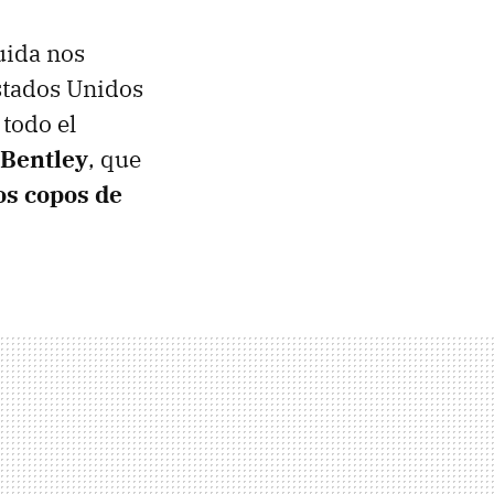
uida nos
stados Unidos
todo el
 Bentley
, que
los copos de