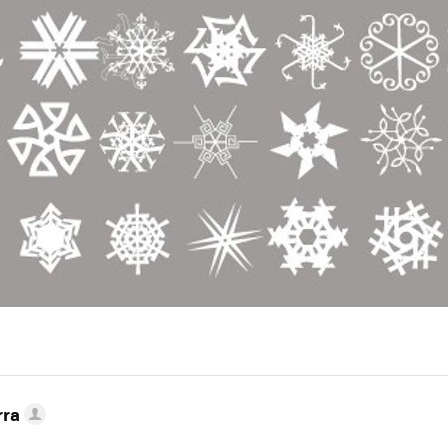
MAIL
rra