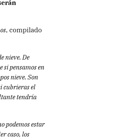
serán
ños
, compilado
e nieve. De
ue si pensamos en
opos nieve. Son
i cubrieras el
ltante tendría
 no podemos estar
er caso, los