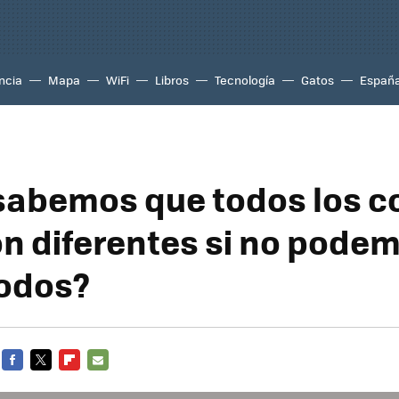
ncia
Mapa
WiFi
Libros
Tecnología
Gatos
Españ
abemos que todos los c
on diferentes si no pode
todos?
FACEBOOK
TWITTER
FLIPBOARD
E-