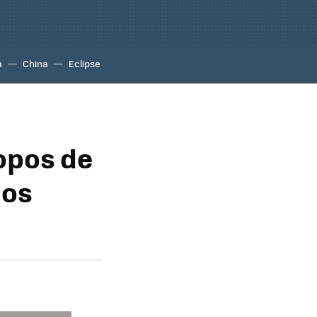
a
China
Eclipse
opos de
mos