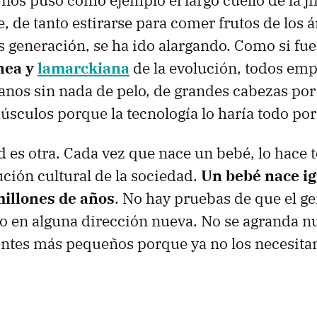
nos puso como ejemplo el largo cuello de la jir
, de tanto estirarse para comer frutos de los á
s generación, se ha ido alargando. Como si fue
nea y
lamarckiana
de la evolución, todos em
nos sin nada de pelo, de grandes cabezas por 
úsculos porque la tecnología lo haría todo por 
ad es otra. Cada vez que nace un bebé, lo hace 
ución cultural de la sociedad.
Un bebé nace igu
millones de años
. No hay pruebas de que el
 en alguna dirección nueva. No se agranda nu
entes más pequeños porque ya no los necesita