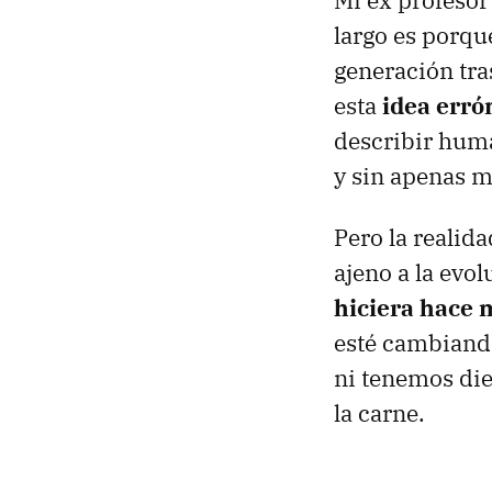
Mi ex profesor 
largo es porque
generación tra
esta
idea erró
describir huma
y sin apenas m
Pero la realid
ajeno a la evol
hiciera hace 
esté cambiando
ni tenemos di
la carne.