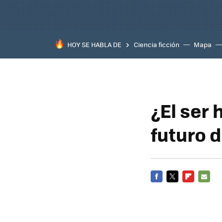
HOY SE HABLA DE
Ciencia ficción
Mapa
¿El ser
futuro d
FACEBOOK
TWITTER
FLIPBOARD
E-
MAIL