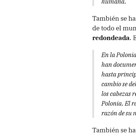
humana.
También se ha
de todo el mu
redondeada
. 
En la Polonia
han document
hasta princip
cambio se de
los cabezas r
Polonia. El r
razón de su m
También se han