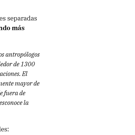
es separadas
endo más
los antropólogos
dedor de 1300
aciones. El
amente mayor de
e fuera de
esconoce la
es: