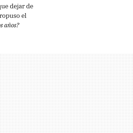
ue dejar de
propuso el
os años?