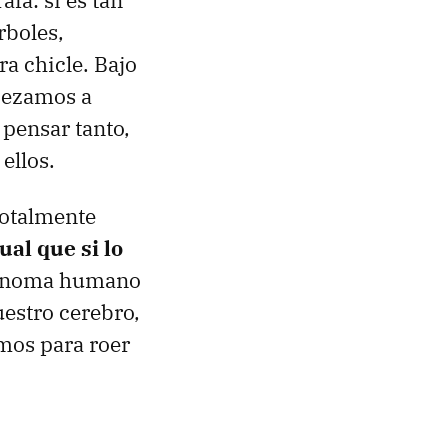
afa: si es tan
rboles,
ra chicle. Bajo
pezamos a
pensar tanto,
ellos.
totalmente
al que si lo
 genoma humano
estro cerebro,
mos para roer