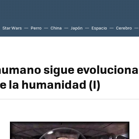
Star Wars
Perro
China
Japón
Espacio
Cerebro
 humano sigue evoluciona
e la humanidad (I)