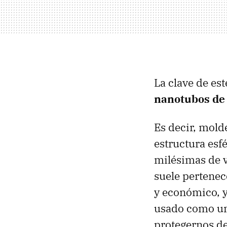
La clave de es
nanotubos de 
Es decir, mold
estructura esf
milésimas de 
suele pertenece
y económico, 
usado como un 
protegernos de 