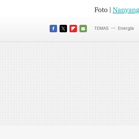
Foto |
Nanyang
TEMAS
Energía
FACEBOOK
TWITTER
FLIPBOARD
E-
MAIL