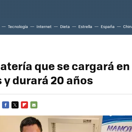
Tecnología
Internet
Dieta
Estrella
España
Chin
atería que se cargará en
 y durará 20 años
FACEBOOK
TWITTER
FLIPBOARD
E-
MAIL