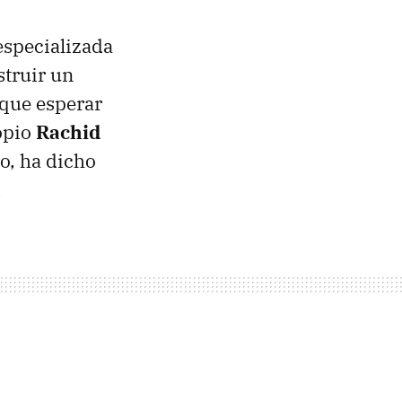
especializada
struir un
 que esperar
ropio
Rachid
io, ha dicho
.