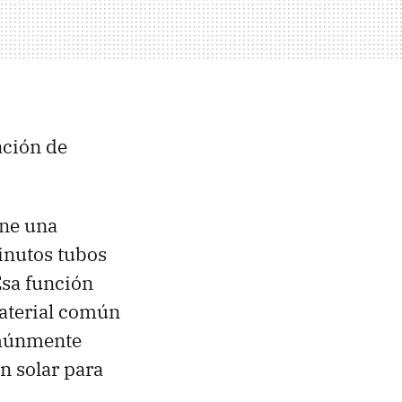
ación de
ene una
nutos tubos
Esa función
 material común
omúnmente
n solar para