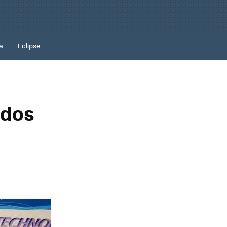
a
Eclipse
 dos